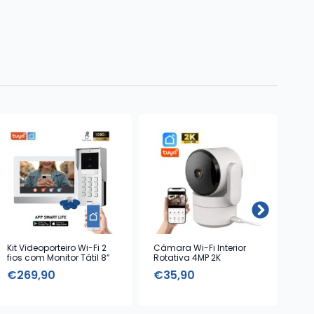
Kit Videoporteiro Wi-Fi 2
Câmara Wi-Fi Interior
Kit
fios com Monitor Tátil 8”
Rotativa 4MP 2K
€
269,90
€
35,90
€