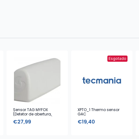
Esgotado
Sensor TAG MYFOX
XPTO_1 Thermo sensor
(Detetor de abertura,
GAC
vibração e choques)
€
27,99
€
19,40