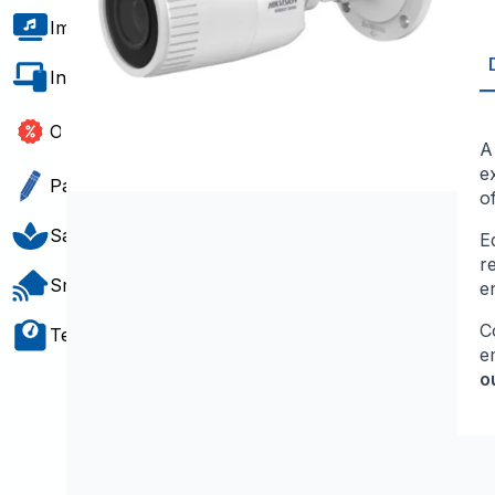
Imagem e Som
Informática e Software
Outlet
e
Papelaria e Gift
o
Saúde e Bem-Estar
E
r
Smart Home
e
C
Teste e Medição
e
o