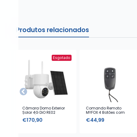
Produtos relacionados
Esgotado
Câmara Domo Exterior
Comando Remoto
Solar 4G DiO RE02
MYFOX 4 Botões com
(1080p)
Alarme Emergência
€
170,90
€
44,99