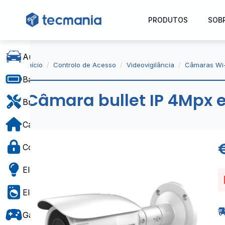
PRODUTOS
SOB
Automóvel
Início
Controlo de Acesso
Videovigilância
Câmaras Wi-
Baterias e Alimentação
Câmara bullet IP 4Mpx e
Bricolage
Casa e Decoração
Controlo de Acesso
Eletricidade
Eletrodomésticos
Gaming e Brinquedos