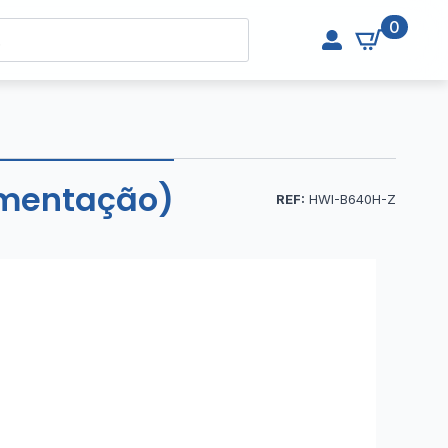
0
limentação)
REF:
HWI-B640H-Z