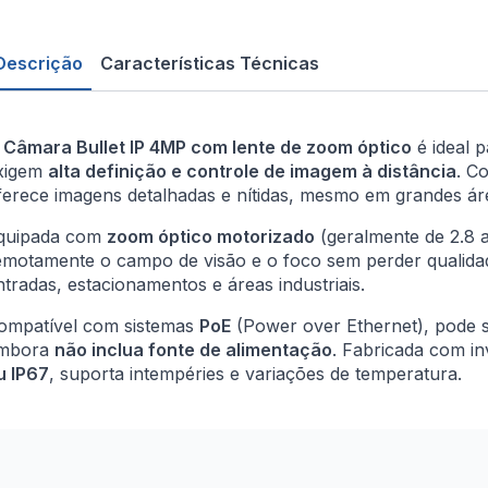
Descrição
Características Técnicas
A
Câmara Bullet IP 4MP com lente de zoom óptico
é ideal p
xigem
alta definição e controle de imagem à distância
. C
ferece imagens detalhadas e nítidas, mesmo em grandes ár
quipada com
zoom óptico motorizado
(geralmente de 2.8 a
emotamente o campo de visão e o foco sem perder qualidad
ntradas, estacionamentos e áreas industriais.
ompatível com sistemas
PoE
(Power over Ethernet), pode s
mbora
não inclua fonte de alimentação
. Fabricada com in
u IP67
, suporta intempéries e variações de temperatura.