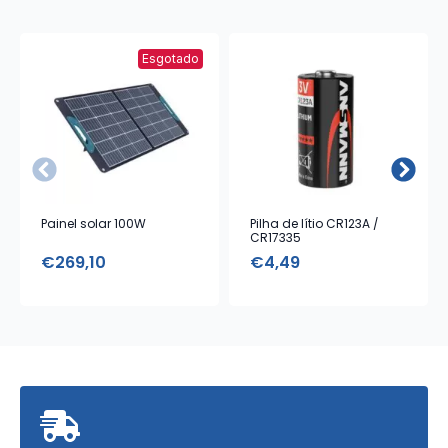
Esgotado
Painel solar 100W
Pilha de lítio CR123A /
CR17335
€
269,10
€
4,49