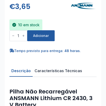
€
3,65
10 em stock
Quantidade
de
Adicionar
Pilha
Não
Recarregável
ANSMANN
Tempo previsto para entrega:
48 horas
.
Lithium
CR
2430,
3
V
Descrição
Características Técnicas
Battery
Pilha Não Recarregável
ANSMANN Lithium CR 2430, 3
V Battery