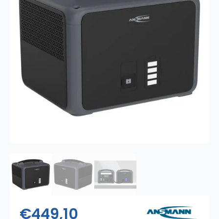
€
449,10