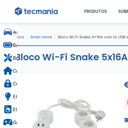
PRODUTOS
SOB
Automóvel
Início
Smart Home
Bloco Wi-Fi Snake 5x16A com 2x USB 
Baterias e Alimentação
Bloco Wi-Fi Snake 5x16A
Bricolage
Casa e Decoração
Controlo de Acesso
Eletricidade
Eletrodomésticos
Gaming e Brinquedos