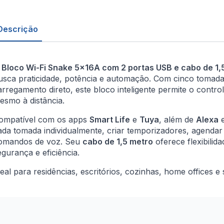
Descrição
O
Bloco Wi-Fi Snake 5x16A com 2 portas USB e cabo de 1
usca praticidade, potência e automação. Com cinco tomad
arregamento direto, este bloco inteligente permite o controle
esmo à distância.
ompatível com os apps
Smart Life
e
Tuya
, além de
Alexa
ada tomada individualmente, criar temporizadores, agendar
omandos de voz. Seu
cabo de 1,5 metro
oferece flexibilid
egurança e eficiência.
deal para residências, escritórios, cozinhas, home offices e