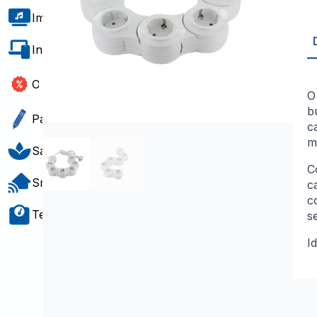
Imagem e Som
Informática e Software
Outlet
b
Papelaria e Gift
c
m
Saúde e Bem-Estar
C
Smart Home
c
c
Teste e Medição
s
I