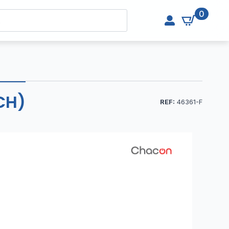
0
CH)
REF:
46361-F