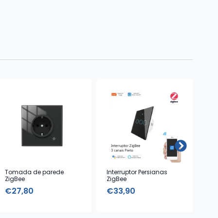
Tomada de parede
Interruptor Persianas
Lâ
ZigBee
ZigBee
com
€
27,80
€
33,90
€