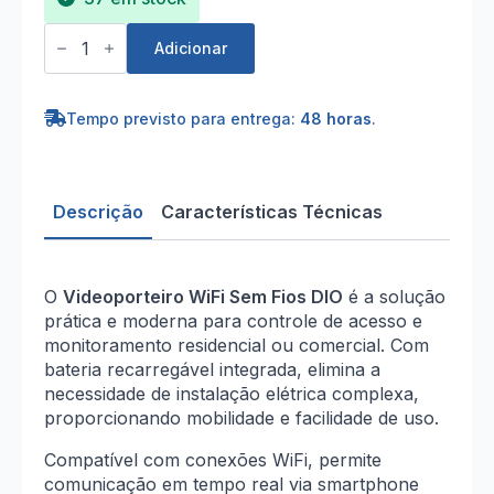
Quantidade
de
Adicionar
Videoporteiro
WIFI
sem
fios
Tempo previsto para entrega:
48 horas
.
com
bateria
recarregável
DIO
Descrição
Características Técnicas
O
Videoporteiro WiFi Sem Fios DIO
é a solução
prática e moderna para controle de acesso e
monitoramento residencial ou comercial. Com
bateria recarregável integrada, elimina a
necessidade de instalação elétrica complexa,
proporcionando mobilidade e facilidade de uso.
Compatível com conexões WiFi, permite
comunicação em tempo real via smartphone