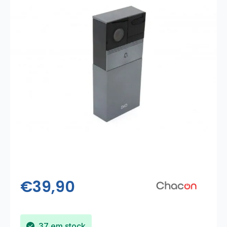
€
39,90
37 em stock