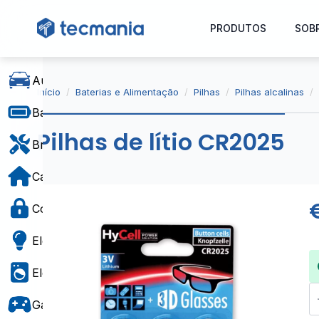
PRODUTOS
SOB
Automóvel
Início
Baterias e Alimentação
Pilhas
Pilhas alcalinas
Baterias e Alimentação
Pilhas de lítio CR2025
Bricolage
Casa e Decoração
Controlo de Acesso
Eletricidade
Eletrodomésticos
Q
d
Gaming e Brinquedos
Pi