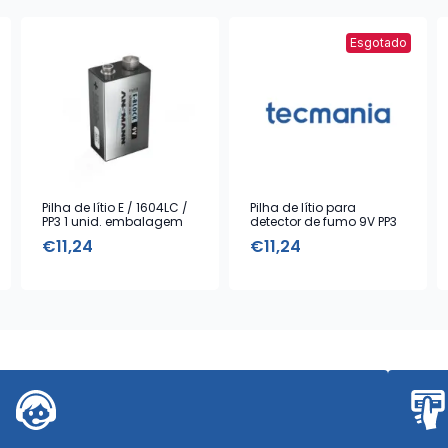
Esgotado
Pilha de lítio E / 1604LC /
Pilha de lítio para
PP3 1 unid. embalagem
detector de fumo 9V PP3
blister
€
11,24
€
11,24