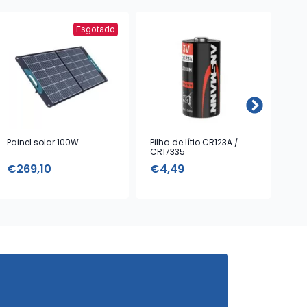
Esgotado
Painel solar 100W
Pilha de lítio CR123A /
Pow
CR17335
€
269,10
€
4,49
€