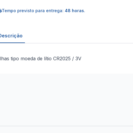
e
tio
R2025
Tempo previsto para entrega:
48 horas
.
Descrição
ilhas tipo moeda de lítio CR2025 / 3V