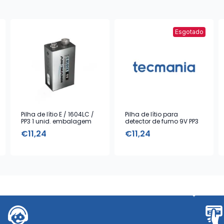
Esgotado
Pilha de lítio E / 1604LC /
Pilha de lítio para
PP3 1 unid. embalagem
detector de fumo 9V PP3
blister
€
11,24
€
11,24