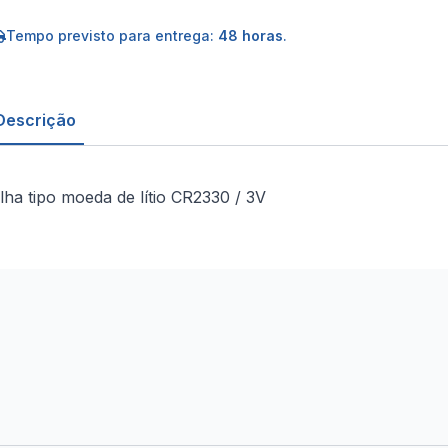
po
oeda
e
Tempo previsto para entrega:
48 horas
.
tio
R2330
Descrição
ilha tipo moeda de lítio CR2330 / 3V