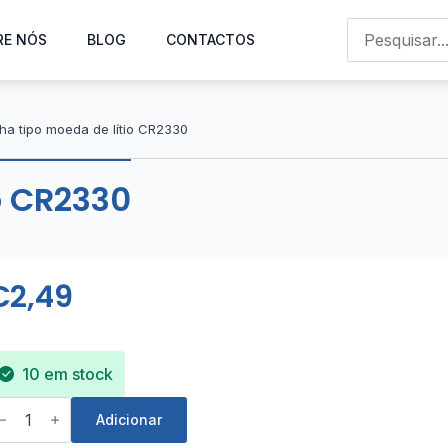
RE NÓS
BLOG
CONTACTOS
lha tipo moeda de lítio CR2330
o CR2330
€
2,49
10 em stock
uantidade
e
Adicionar
lha