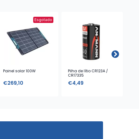
Esgotado
Painel solar 100W
Pilha de lítio CR123A /
Pow
CR17335
€
269,10
€
4,49
€