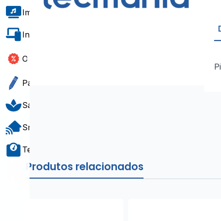
Imagem e Som
Informática e Software
Outlet
P
Papelaria e Gift
Saúde e Bem-Estar
Smart Home
Teste e Medição
Produtos relacionados