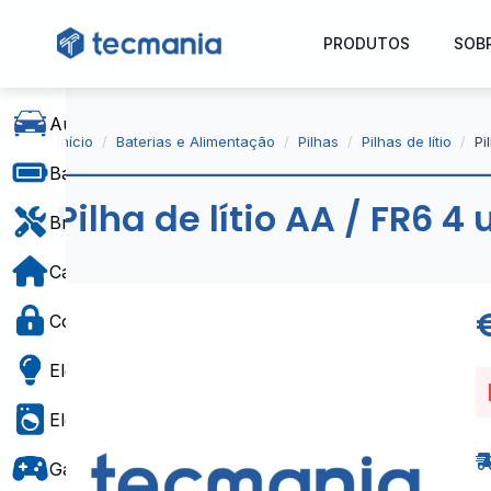
PRODUTOS
SOB
Automóvel
Início
Baterias e Alimentação
Pilhas
Pilhas de lítio
Pi
Baterias e Alimentação
Pilha de lítio AA / FR6 
Bricolage
Casa e Decoração
Controlo de Acesso
Eletricidade
Eletrodomésticos
Gaming e Brinquedos