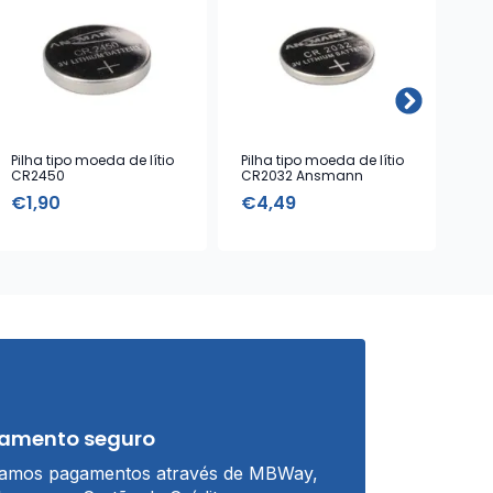
Pilha tipo moeda de lítio
Pilha tipo moeda de lítio
Pil
CR2450
CR2032 Ansmann
CR1
€
1,90
€
4,49
€
amento seguro
tamos pagamentos através de MBWay,