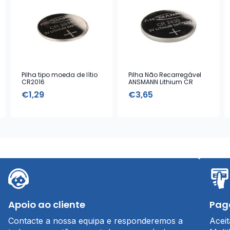
Pilha tipo moeda de lítio
Pilha Não Recarregável
CR2016
ANSMANN Lithium CR
2430, 3 V Battery
€
1,29
€
3,65
Apoio ao cliente
Pag
Contacte a nossa equipa e responderemos a
Acei