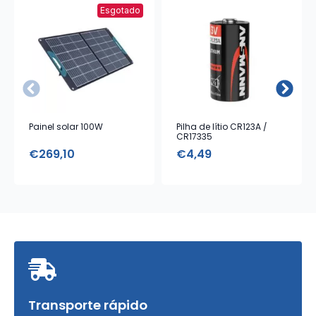
Esgotado
Painel solar 100W
Pilha de lítio CR123A /
CR17335
€
269,10
€
4,49
Transporte rápido