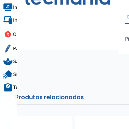
Imagem e Som
Informática e Software
Outlet
P
Papelaria e Gift
Saúde e Bem-Estar
Smart Home
Teste e Medição
Produtos relacionados