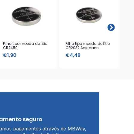
Pilha tipo moeda de lítio
Pilha tipo moeda de lítio
Pil
CR2450
CR2032 Ansmann
CR1
€
1,90
€
4,49
€
amento seguro
tamos pagamentos através de MBWay,