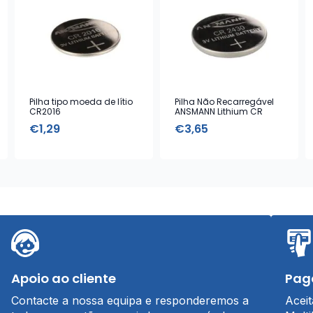
Pilha tipo moeda de lítio
Pilha Não Recarregável
CR2016
ANSMANN Lithium CR
2430, 3 V Battery
€
1,29
€
3,65
Apoio ao cliente
Pag
Contacte a nossa equipa e responderemos a
Acei