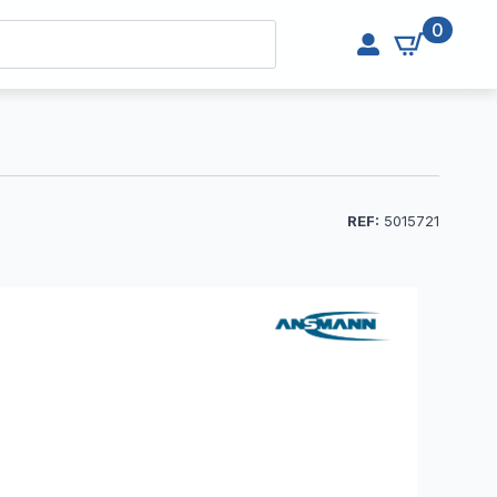
0
REF:
5015721