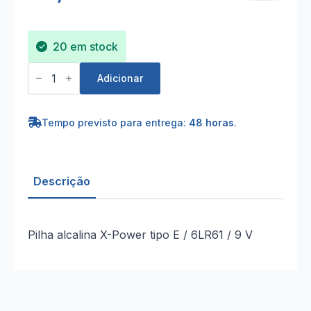
20 em stock
Quantidade
de
Adicionar
Pilha
alcalina
X-
Power
Tempo previsto para entrega:
48 horas
.
9V
E
/
6LR61
1
Descrição
unid.
Pilha alcalina X-Power tipo E / 6LR61 / 9 V