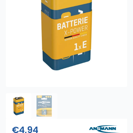
€
4,94