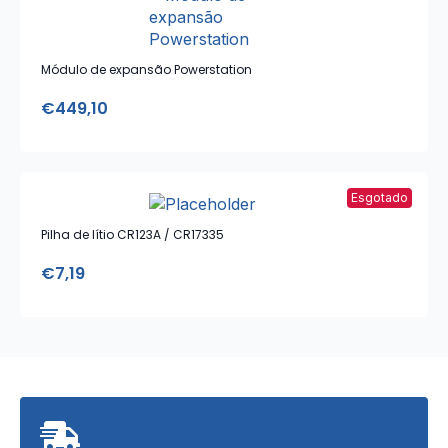
Módulo de expansão Powerstation
€
449,10
Esgotado
Pilha de lítio CR123A / CR17335
€
7,19