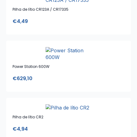
Pilha de lítio CR123A / CR17335
€
4,49
Power Station 600W
€
629,10
Pilha de lítio CR2
€
4,94