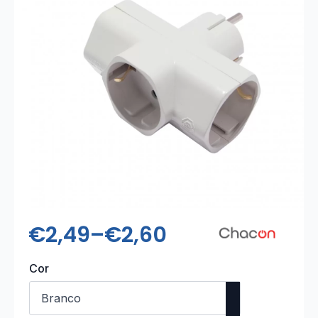
€
2,49
–
€
2,60
Price
range:
Cor
€2,49