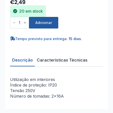
through
€
2,49
€2,60
20 em stock
Quantidade
de
Adicionar
Tomada
Tripla/
Dominó
-
Tempo previsto para entrega:
15 dias
.
Branco
-
3
x
16A
Descrição
Características Técnicas
Utilização em interiores
Índice de proteção: IP20
Tensão 250V
Número de tomadas: 2x16A