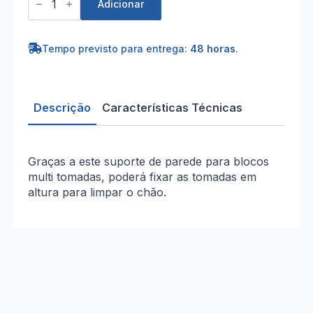
de
Adicionar
Bloco
de
Suporte
de
Tempo previsto para entrega:
48 horas
.
Parede
Descrição
Características Técnicas
Graças a este suporte de parede para blocos
multi tomadas, poderá fixar as tomadas em
altura para limpar o chão.