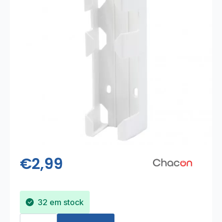
€
2,99
32 em stock
Quantidade