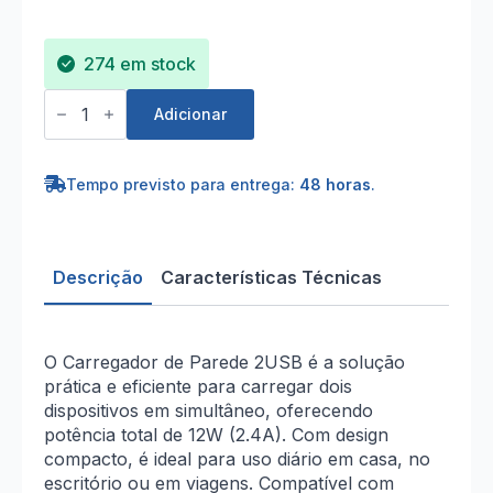
274 em stock
Quantidade
de
Adicionar
Carregador
de
Parede
2USB
Tempo previsto para entrega:
48 horas
.
2.4A
12W
–
Branco
Descrição
Características Técnicas
O Carregador de Parede 2USB é a solução
prática e eficiente para carregar dois
dispositivos em simultâneo, oferecendo
potência total de 12W (2.4A). Com design
compacto, é ideal para uso diário em casa, no
escritório ou em viagens. Compatível com