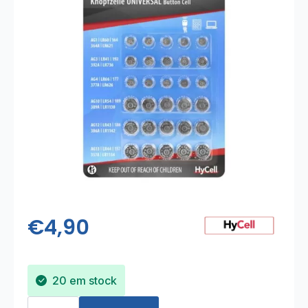
€
4,90
20 em stock
Quantidade