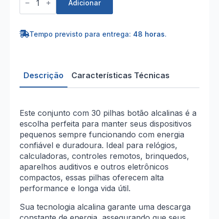
de
Adicionar
Conjunto
de
pilhas
botão
Tempo previsto para entrega:
48 horas
.
alcalinas
30
unid.
Descrição
Características Técnicas
Este conjunto com 30 pilhas botão alcalinas é a
escolha perfeita para manter seus dispositivos
pequenos sempre funcionando com energia
confiável e duradoura. Ideal para relógios,
calculadoras, controles remotos, brinquedos,
aparelhos auditivos e outros eletrônicos
compactos, essas pilhas oferecem alta
performance e longa vida útil.
Sua tecnologia alcalina garante uma descarga
constante de energia, assegurando que seus