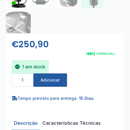
€
250,90
1 em stock
Quantidade
de
Adicionar
Carregador
EV
Portátil
3,6kW
Tempo previsto para entrega:
15 Dias
.
com
Display
LCD
-
Cabo
Descrição
Características Técnicas
6,5m,