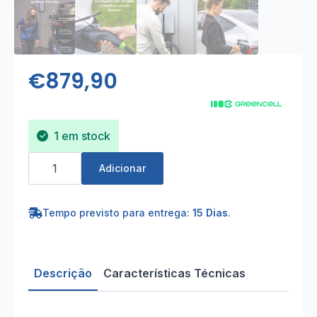
€
879,90
1 em stock
Quantidade
de
Adicionar
Carregador
EV
22kW
com
Tempo previsto para entrega:
15 Dias
.
App,
NFC
e
Cabo
5m
Descrição
Características Técnicas
-
Bluetooth
e
Wi-