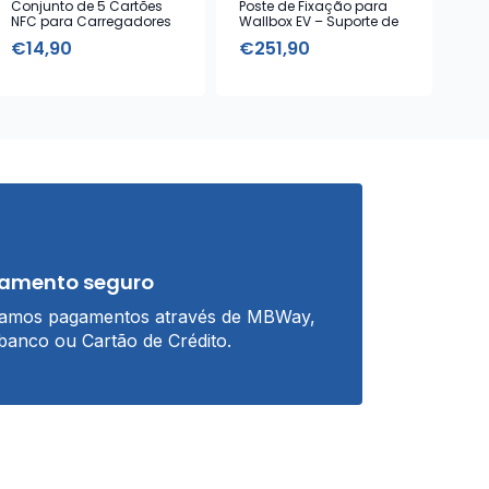
Conjunto de 5 Cartões
Poste de Fixação para
Sup
NFC para Carregadores
Wallbox EV – Suporte de
Ca
EV – Controlo de Acesso
Chão para
EV 
€
14,90
€
251,90
€
Carregadores
amento seguro
tamos pagamentos através de MBWay,
banco ou Cartão de Crédito.