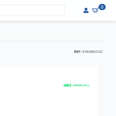
0
REF:
EVKABGC02