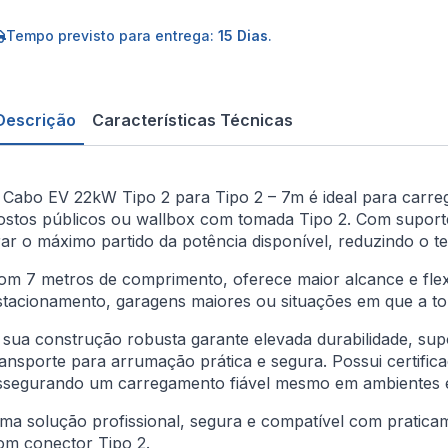
V
2kW
ipo
Tempo previsto para entrega:
15 Dias
.
ara
ipo
Descrição
Características Técnicas
m
 Cabo EV 22kW Tipo 2 para Tipo 2 – 7m é ideal para carrega
ostos públicos ou wallbox com tomada Tipo 2. Com suporte
irar o máximo partido da potência disponível, reduzindo o
om 7 metros de comprimento, oferece maior alcance e flexi
stacionamento, garagens maiores ou situações em que a tom
 sua construção robusta garante elevada durabilidade, supor
ransporte para arrumação prática e segura. Possui certifi
ssegurando um carregamento fiável mesmo em ambientes e
ma solução profissional, segura e compatível com praticam
om conector Tipo 2.