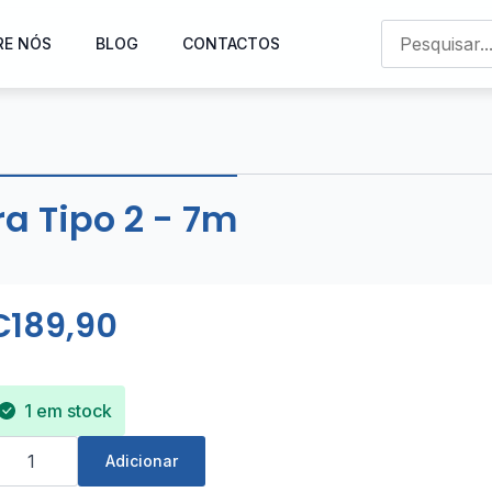
RE NÓS
BLOG
CONTACTOS
a Tipo 2 - 7m
€
189,90
1 em stock
uantidade
e
Adicionar
abo