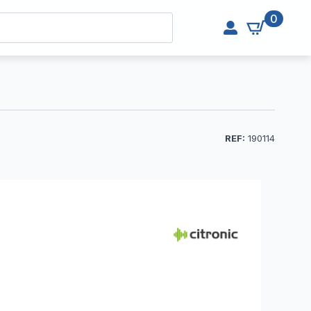
0
REF:
190114