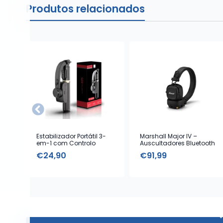
Produtos relacionados
Estabilizador Portátil 3-
Marshall Major IV –
em-1 com Controlo
Auscultadores Bluetooth
Remoto
com Microfone – Black
€
24,90
€
91,99