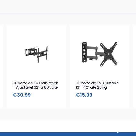
Suporte de TV Cabletech
Suporte de TV Ajustável
– Ajustável 32″ a 80″, até
13″- 42″ até 20 kg –
60 kg, VESA Universal
Cabletech
€
30,99
€
15,99