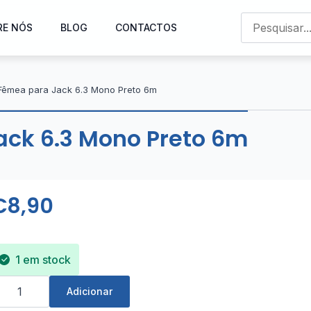
RE NÓS
BLOG
CONTACTOS
Fêmea para Jack 6.3 Mono Preto 6m
ck 6.3 Mono Preto 6m
€
8,90
1 em stock
uantidade
e
Adicionar
abo