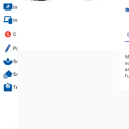
X
F
Imagem e Som
p
J
6
Informática e Software
M
P
6
Outlet
Papelaria e Gift
M
Saúde e Bem-Estar
s
e
Smart Home
f
Teste e Medição