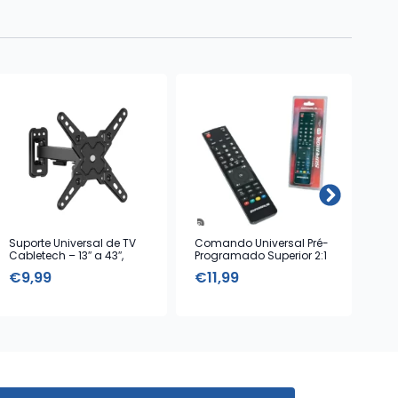
Suporte Universal de TV
Comando Universal Pré-
Cab
Cabletech – 13″ a 43″,
Programado Superior 2:1
Ibi
Máx. 20 kg
€
9,99
€
11,99
€