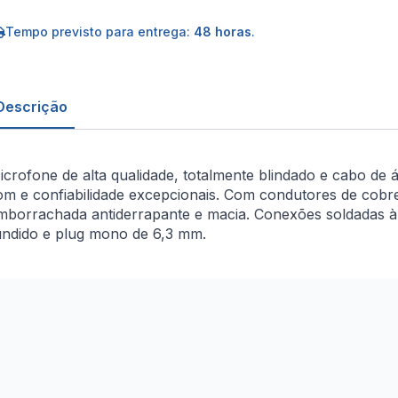
LR
êmea
ara
Tempo previsto para entrega:
48 horas
.
ack
.3
ono
reto
m
Descrição
icrofone de alta qualidade, totalmente blindado e cabo de 
om e confiabilidade excepcionais. Com condutores de cobr
mborrachada antiderrapante e macia. Conexões soldadas à
undido e plug mono de 6,3 mm.