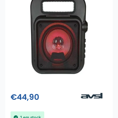
€
44,90
1 em stock