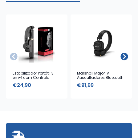
Estabilizador Portátil 3-
Marshall Major IV –
em-1 com Controlo
Auscultadores Bluetooth
Remoto
com Microfone – Black
€
24,90
€
91,99