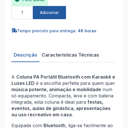
Quantidade
de
Adicionar
Coluna
PA
Portátil
Bluetooth
Tempo previsto para entrega:
48 horas
.
Karaoke
com
LED
Descrição
Características Técnicas
A
Coluna PA Portátil Bluetooth com Karaokê e
Luzes LED
é a escolha perfeita para quem quer
música potente, animação e mobilidade
num
só equipamento. Compacta, leve e com bateria
integrada, esta coluna é ideal para
festas,
eventos, aulas de ginástica, apresentações
ou uso recreativo em casa
.
Equipada com
Bluetooth
, liga-se facilmente ao