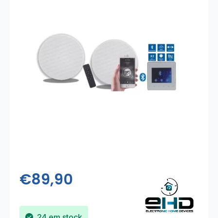
€
89,90
24 em stock