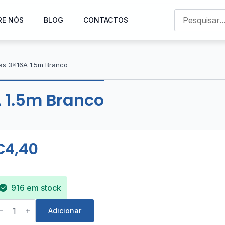
RE NÓS
BLOG
CONTACTOS
as 3x16A 1.5m Branco
 1.5m Branco
€
4,40
916 em stock
uantidade
e
Adicionar
loco