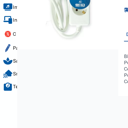
d
T
Imagem e Som
3
1
B
Informática e Software
Outlet
Papelaria e Gift
B
Saúde e Bem-Estar
P
C
Smart Home
P
C
Teste e Medição