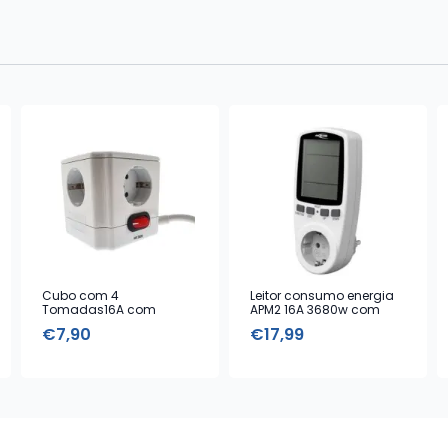
Cubo com 4
Leitor consumo energia
Tomadas16A com
APM2 16A 3680w com
Interruptor – Cabo 1,5 m
ecrã grande e memória
€
7,90
€
17,99