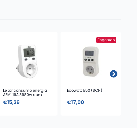
Esgotado
Leitor consumo energia
Ecowatt 550 (SCH)
Ca
APM1 16A 3680w com
1,5
tarifário
€
15,29
€
17,00
€