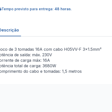
e
omadas
x16A
Tempo previsto para entrega:
48 horas
.
.5m
ranco
Descrição
loco de 3 tomadas 16A com cabo H05VV-F 3×1.5mm²
otência de saída: máx. 230V
orrente de carga máx: 16A
otência total de carga: 3680W
omprimento do cabo e tomadas: 1,5 metros