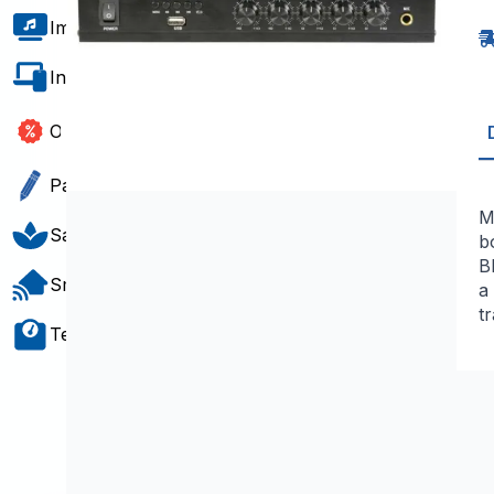
S
U
Imagem e Som
e
B
2
Informática e Software
Outlet
Papelaria e Gift
M
Saúde e Bem-Estar
b
B
Smart Home
a
t
Teste e Medição