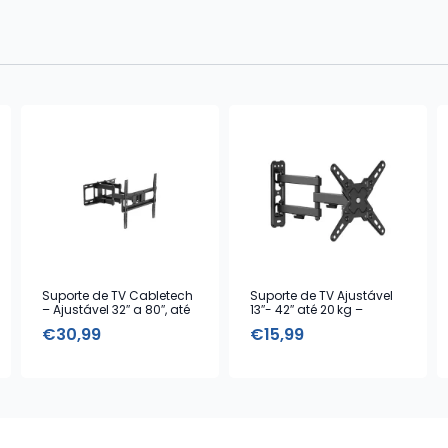
Suporte de TV Cabletech
Suporte de TV Ajustável
– Ajustável 32″ a 80″, até
13″- 42″ até 20 kg –
60 kg, VESA Universal
Cabletech
€
30,99
€
15,99