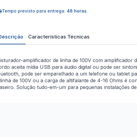
tereo
SB/FM
Tempo previsto para entrega:
48 horas
.
luetooth
5W
Descrição
Características Técnicas
isturador-amplificador de linha de 100V com amplificador di
ordo aceita mídia USB para áudio digital ou pode ser sint
luetooth, pode ser emparelhado a um telefone ou tablet p
 linha de 100V ou a carga de altifalante de 4-16 Ohms é co
raseiro. Solução tudo-em-um para pequenas instalações de