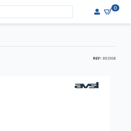
0
REF:
953108