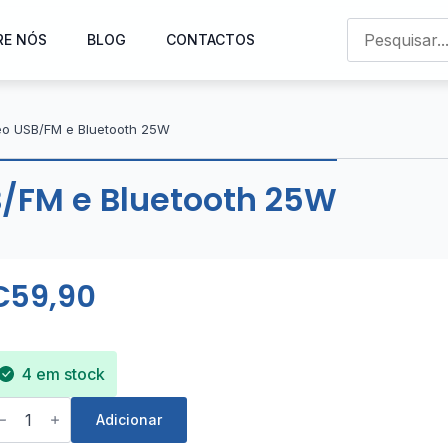
RE NÓS
BLOG
CONTACTOS
reo USB/FM e Bluetooth 25W
B/FM e Bluetooth 25W
€
59,90
4 em stock
uantidade
e
Adicionar
mplificador