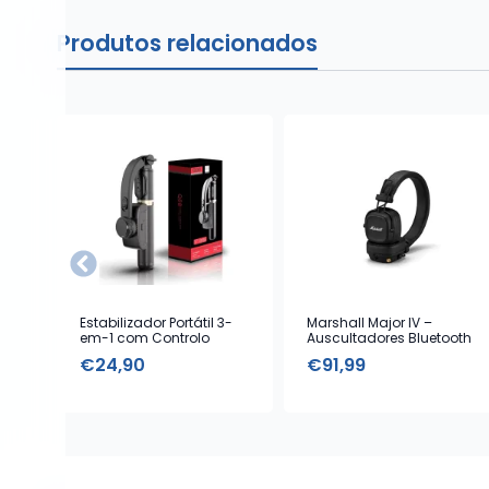
Produtos relacionados
Estabilizador Portátil 3-
Marshall Major IV –
em-1 com Controlo
Auscultadores Bluetooth
Remoto
com Microfone – Black
€
24,90
€
91,99