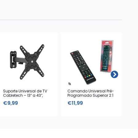
Suporte Universal de TV
Comando Universal Pré-
Cab
Cabletech – 13″ a 43″,
Programado Superior 2:1
Ibi
Máx. 20 kg
€
9,99
€
11,99
€