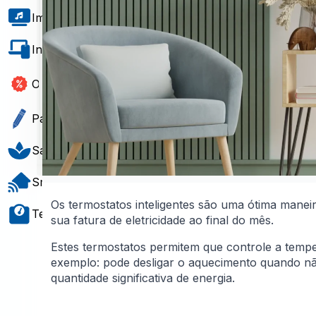
Imagem e Som
Informática e Software
Outlet
Papelaria e Gift
Saúde e Bem-Estar
Smart Home
Os termostatos inteligentes são uma ótima maneir
Teste e Medição
sua fatura de eletricidade ao final do mês.
Estes termostatos permitem que controle a tem
exemplo: pode desligar o aquecimento quando n
quantidade significativa de energia.