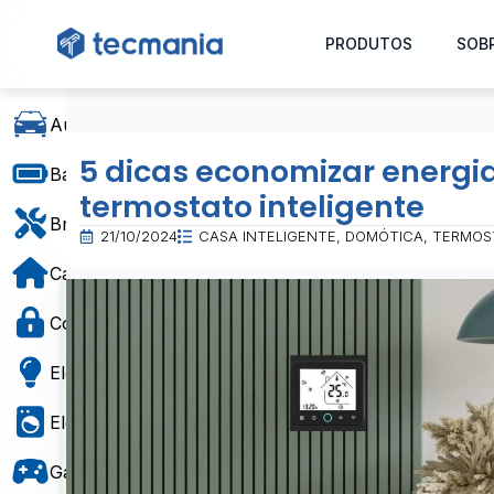
PRODUTOS
SOB
Automóvel
5 dicas economizar energ
Baterias e Alimentação
termostato inteligente
Bricolage
21/10/2024
CASA INTELIGENTE
DOMÓTICA
TERMOS
Casa e Decoração
Controlo de Acesso
Eletricidade
Eletrodomésticos
Gaming e Brinquedos