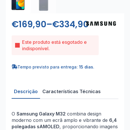
€
169,90
–
€
334,90
Price
range:
Este produto está esgotado e
€169,90
indisponível.
through
Tempo previsto para entrega:
15 dias
.
€334,90
Descrição
Características Técnicas
O
Samsung Galaxy M32
combina design
moderno com um ecrã amplo e vibrante de
6,4
polegadas sAMOLED
, proporcionando imagens