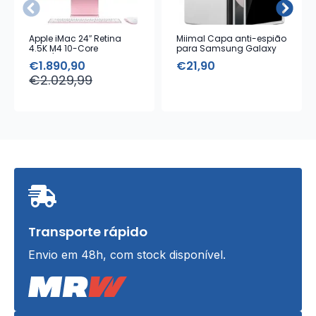
Apple iMac 24″ Retina
Miimal Capa anti-espião
4.5K M4 10-Core
para Samsung Galaxy
16GB/256GB SSD – Rosa
ZFold 7
€
1.890,90
€
21,90
O
O
€
2.029,99
preço
preço
original
atual
era:
é:
€2.029,99.
€1.890,90.
Transporte rápido
Envio em 48h, com stock disponível.