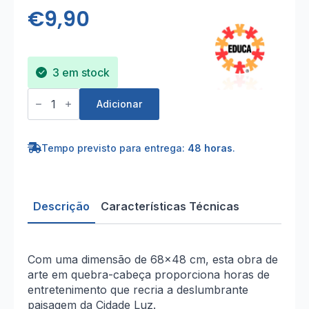
€
9,90
3 em stock
Quantidade
de
Adicionar
Puzzle
de
1000
peças
Tempo previsto para entrega:
48 horas
.
com
motivo
Paris
68x48
cm
Descrição
Características Técnicas
Com uma dimensão de 68×48 cm, esta obra de
arte em quebra-cabeça proporciona horas de
entretenimento que recria a deslumbrante
paisagem da Cidade Luz.