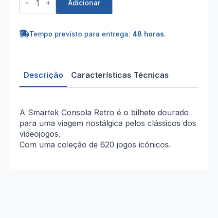
de
Adicionar
Consola
retro
clássico
620
Tempo previsto para entrega:
48 horas
.
jogos
Descrição
Características Técnicas
A Smartek Consola Retro é o bilhete dourado
para uma viagem nostálgica pelos clássicos dos
videojogos.
Com uma coleção de 620 jogos icónicos.