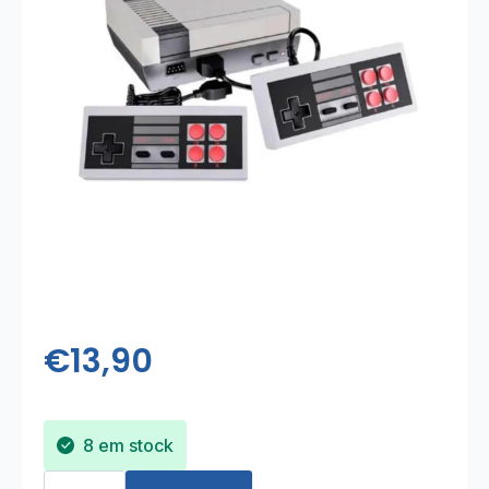
€
13,90
8 em stock
Quantidade