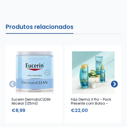
Produtos relacionados
Eucerin DermatoCLEAN
h&s Derma X Pro – Pack
Micelar (125ml)
Presente com Bolsa –
Tratamento de Couro
€
8,99
€
22,00
Cabeludo