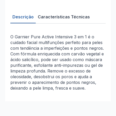
em
1
–
Máscara,
Descrição
Características Técnicas
Esfoliante
e
Gel
de
Limpeza
O Garnier Pure Active Intensive 3 em 1 é o
150ml
cuidado facial multifunções perfeito para peles
com tendência a imperfeições e pontos negros.
Com fórmula enriquecida com carvão vegetal e
ácido salicílico, pode ser usado como máscara
purificante, esfoliante anti-impurezas ou gel de
limpeza profunda. Remove o excesso de
oleosidade, desobstrui os poros e ajuda a
prevenir o aparecimento de pontos negros,
deixando a pele limpa, fresca e suave.