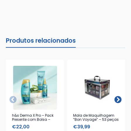
Produtos relacionados
h&s Derma X Pro – Pack
Mala de Maquilhagem
Presente com Bolsa –
“Bon Voyage” – 53 peças
Tratamento de Couro
€
22,00
€
39,99
Cabeludo