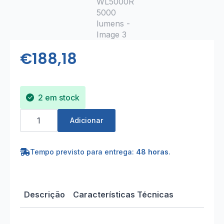
€
188,18
2 em stock
Quantidade
de
Adicionar
Projetor
de
Luz
Triplo
Tempo previsto para entrega:
48 horas
.
com
Tripé
WL5000R
5000
lumens
Descrição
Características Técnicas