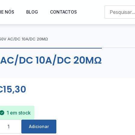
RE NÓS
BLOG
CONTACTOS
l 250V AC/DC 10A/DC 20MΩ
V AC/DC 10A/DC 20MΩ
€
15,30
1 em stock
uantidade
e
Adicionar
ultímetro