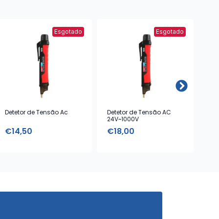
Esgotado
Esgotado
Detetor de Tensão Ac
Detetor de Tensão AC
Med
24V~1000V
Ca
€
14,50
€
18,00
€