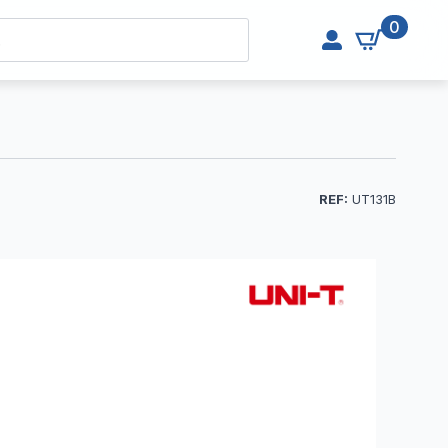
0
REF:
UT131B