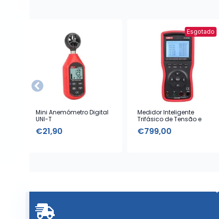
Esgotado
Mini Anemómetro Digital
Medidor Inteligente
UNI-T
Trifásico de Tensão e
Corrente UNI-T
€
21,90
€
799,00