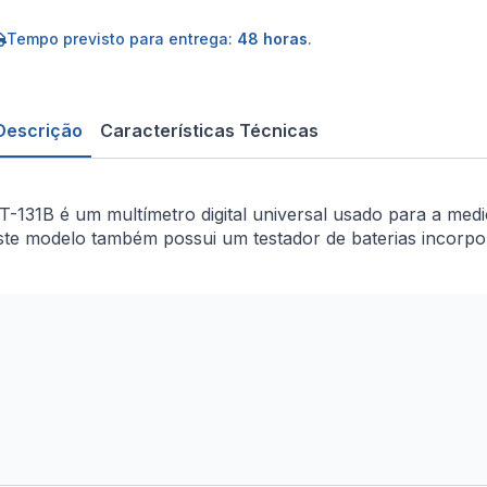
gital
50V
C/DC
Tempo previsto para entrega:
48 horas
.
0A/DC
0MΩ
Descrição
Características Técnicas
T-131B é um multímetro digital universal usado para a mediç
ste modelo também possui um testador de baterias incorpo