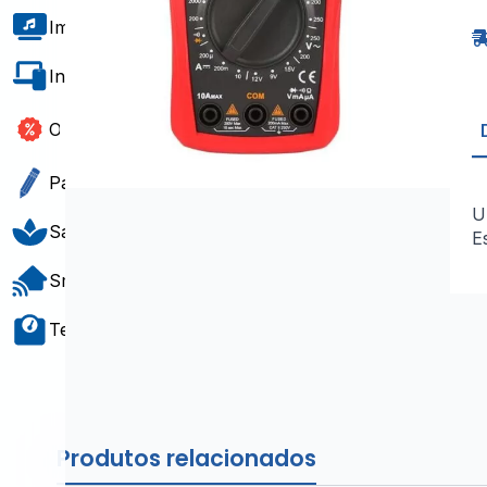
Di
2
Imagem e Som
A
1
2
Informática e Software
Outlet
Papelaria e Gift
U
Saúde e Bem-Estar
E
Smart Home
Teste e Medição
Produtos relacionados