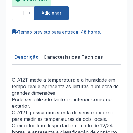
Quantidade
de
Adicionar
Medidor
de
Temperatura
e
Tempo previsto para entrega:
48 horas
.
Humidade
Descrição
Características Técnicas
O A12T mede a temperatura e a humidade em
tempo real e apresenta as leituras num ecrã de
grandes dimensões.
Pode ser utilizado tanto no interior como no
exterior.
O A12T possui uma sonda de sensor externo
para medir as temperaturas de dois locais.
O medidor tem despertador e modo de 12/24
horas, e apresenta a classificação de conforto