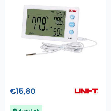
€
15,80
4 em stock