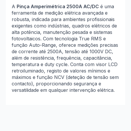
T-
RMS
A
Pinça Amperimétrica 2500A AC/DC
é uma
Auto-
ferramenta de medição elétrica avançada e
Range
robusta, indicada para ambientes profissionais
Min/Max
exigentes como indústrias, quadros elétricos de
alta potência, manutenção pesada e sistemas
fotovoltaicos. Com tecnologia True RMS e
função Auto-Range, oferece medições precisas
de corrente até 2500A, tensão até 1000V DC,
além de resistência, frequência, capacitância,
temperatura e duty cycle. Conta com visor LCD
retroiluminado, registo de valores mínimos e
máximos e função NCV (deteção de tensão sem
contacto), proporcionando segurança e
versatilidade em qualquer intervenção elétrica.