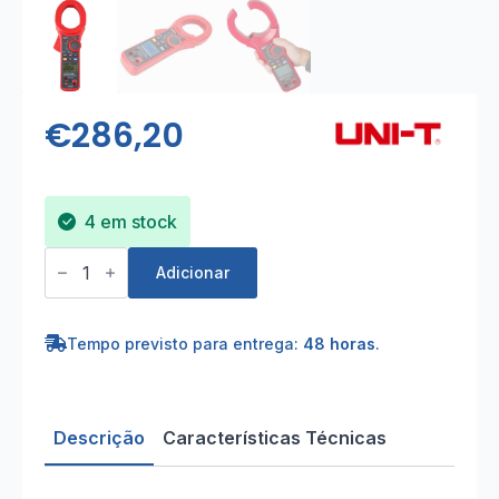
€
286,20
4 em stock
Quantidade
de
Adicionar
Pinça
amperimétrica
2500A
AC/DC
Tempo previsto para entrega:
48 horas
.
750V
AC
1000V
DC
60MΩ
Descrição
Características Técnicas
Cap.
Hz/%
°C