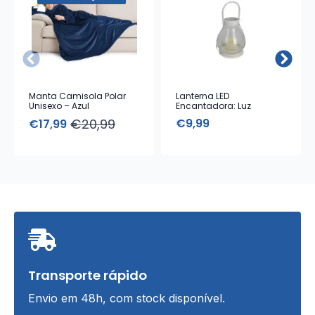
Manta Camisola Polar
Lanterna LED
Unisexo – Azul
Encantadora: Luz
Ambiente e Design
€
20,99
€
9,99
€
17,99
Elegante
O
O
preço
preço
original
atual
era:
é:
€20,99.
€17,99.
Transporte rápido
Envio em 48h, com stock disponível.