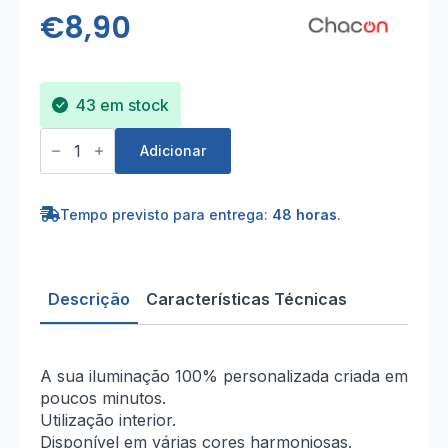
€
8,90
43 em stock
Quantidade
de
Adicionar
Cabo
HO3VV-
F
2x0,75mm²
Tempo previsto para entrega:
48 horas
.
-
3m
Têxtil
Rosa
Descrição
Características Técnicas
A sua iluminação 100% personalizada criada em
poucos minutos.
Utilização interior.
Disponível em várias cores harmoniosas.