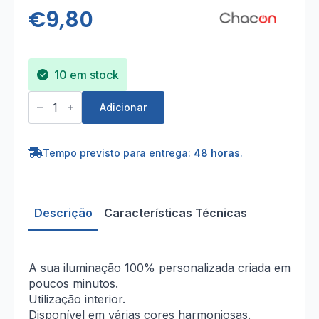
€
9,80
10 em stock
Quantidade
de
Adicionar
Cabo
HO3VV-
F
2x0,75mm²
Tempo previsto para entrega:
48 horas
.
-
3m
Têxtil
Preto
Entrançado
Descrição
Características Técnicas
A sua iluminação 100% personalizada criada em
poucos minutos.
Utilização interior.
Disponível em várias cores harmoniosas.