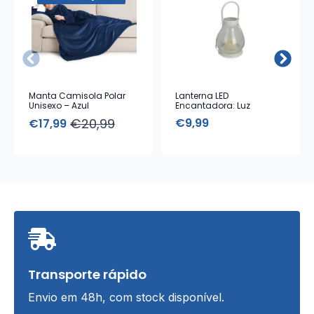
Manta Camisola Polar
Lanterna LED
Unisexo – Azul
Encantadora: Luz
Ambiente e Design
€
20,99
€
9,99
€
17,99
Elegante
O
O
preço
preço
original
atual
era:
é:
€20,99.
€17,99.
Transporte rápido
Envio em 48h, com stock disponível.