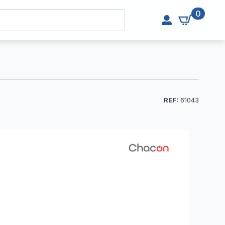
0
REF:
61043