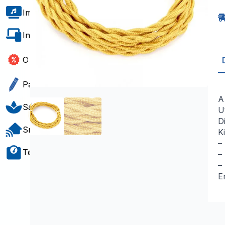
H
F
Imagem e Som
2
-
3
Informática e Software
Tê
D
Outlet
Papelaria e Gift
A
Saúde e Bem-Estar
Ut
D
Smart Home
K
–
Teste e Medição
–
–
E