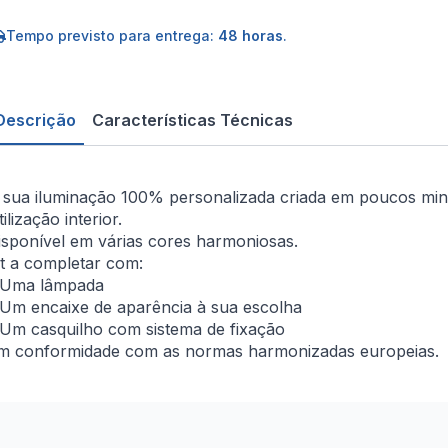
O3VV-
x0,75mm²
Tempo previsto para entrega:
48 horas
.
m
xtil
ourado
Descrição
Características Técnicas
 sua iluminação 100% personalizada criada em poucos min
ilização interior.
isponível em várias cores harmoniosas.
it a completar com:
 Uma lâmpada
 Um encaixe de aparência à sua escolha
 Um casquilho com sistema de fixação
m conformidade com as normas harmonizadas europeias.