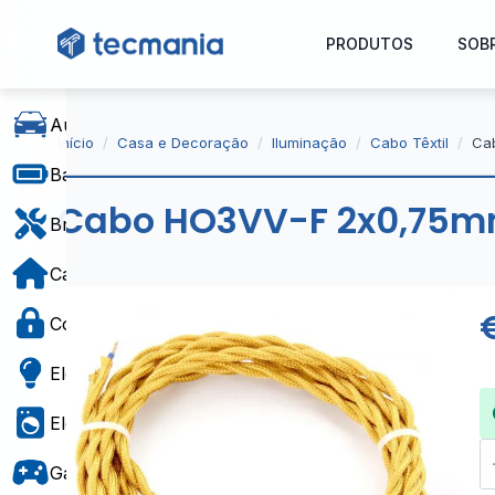
PRODUTOS
SOB
Automóvel
Início
Casa e Decoração
Iluminação
Cabo Têxtil
Ca
Baterias e Alimentação
Cabo HO3VV-F 2x0,75mm
Bricolage
Casa e Decoração
Controlo de Acesso
Eletricidade
Eletrodomésticos
Q
d
Gaming e Brinquedos
C