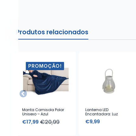
Produtos relacionados
PROMOÇÃO!
Manta Camisola Polar
Lanterna LED
Unisexo – Azul
Encantadora: Luz
Ambiente e Design
€
20,99
€
9,99
€
17,99
Elegante
O
O
preço
preço
original
atual