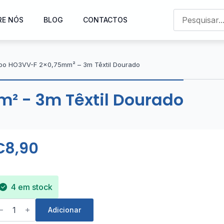
RE NÓS
BLOG
CONTACTOS
bo HO3VV-F 2×0,75mm² – 3m Têxtil Dourado
² - 3m Têxtil Dourado
€
8,90
4 em stock
uantidade
e
Adicionar
abo