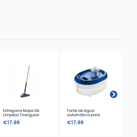
Esfregona Mopa De
Fonte de água
Man
Limpeza Triangular
automática para
Uni
Rotativa 360° Clinks
animais estimação – 2L
€
17,99
€
17,99
€