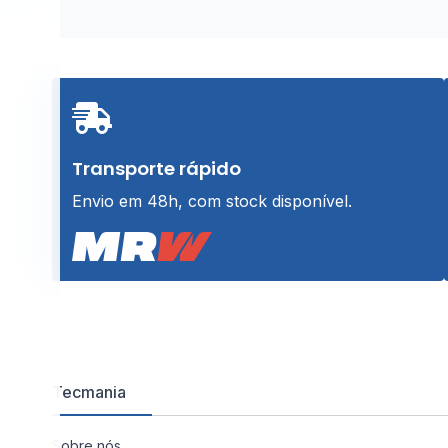
era:
é:
€20,99.
€17,99.
Transporte rápido
Envio em 48h, com stock disponível.
Tecmania
Sobre nós