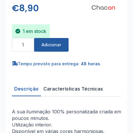
€
8,90
1 em stock
Quantidade
de
Adicionar
Cabo
HO3VV-
F
2x0,75mm²
Tempo previsto para entrega:
48 horas
.
-
3m
Têxtil
Branco
Descrição
Características Técnicas
A sua iluminação 100% personalizada criada em
poucos minutos.
Utilização interior.
Disponível em várias cores harmoniosas.