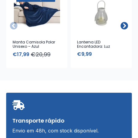
Manta Camisola Polar
Lanterna LED
Unisexo – Azul
Encantadora: Luz
Ambiente e Design
€
20,99
€
9,99
€
17,99
Elegante
O
O
preço
preço
original
atual
era:
é:
€20,99.
€17,99.
Transporte rápido
Envio em 48h, com stock disponível.