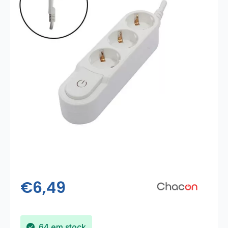
€
6,49
64 em stock