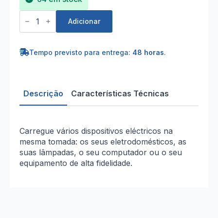
Quantidade
de
Adicionar
Bloco
3x16A
1,5m
-3500W
Tempo previsto para entrega:
48 horas
.
com
Interruptor
Branco
Descrição
Características Técnicas
Carregue vários dispositivos eléctricos na
mesma tomada: os seus eletrodomésticos, as
suas lâmpadas, o seu computador ou o seu
equipamento de alta fidelidade.